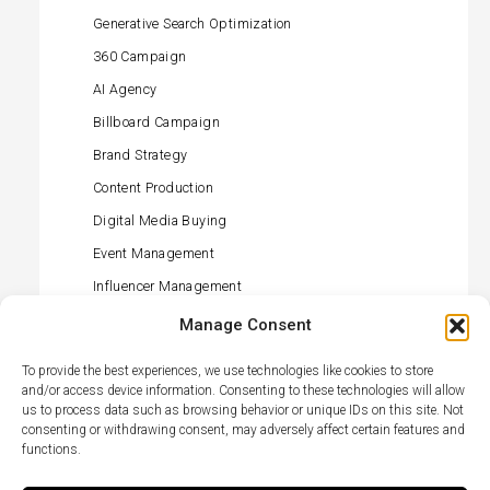
Generative Search Optimization
360 Campaign
AI Agency
Billboard Campaign
Brand Strategy
Content Production
Digital Media Buying
Event Management
Influencer Management
Offline Media Buying
Manage Consent
PR (press) Management
To provide the best experiences, we use technologies like cookies to store
Retail Activation
and/or access device information. Consenting to these technologies will allow
us to process data such as browsing behavior or unique IDs on this site. Not
Social Media Management
consenting or withdrawing consent, may adversely affect certain features and
functions.
TikTok Agency
TV Campaign