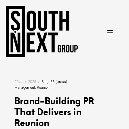
Skip
to
content
20 June 2025
Blog
PR (press)
Management
Reunion
Brand-Building PR
That Delivers in
Reunion