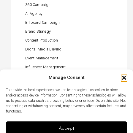
360 Campaign
AI Agency
Billboard Campaign
Brand Strategy
Content Production
Digital Media Buying
Event Management
Influencer Management
Offline Media Buying
Manage Consent
PR (press) Management
To provide the best experiences, we use technologies like cookies to store
Retail Activation
and/or access device information. Consenting to these technologies will allow
us to process data such as browsing behavior or unique IDs on this site. Not
Social Media Management
consenting or withdrawing consent, may adversely affect certain features and
functions.
TikTok Agency
TV Campaign
Accept
Menu
LikedIn
Élément