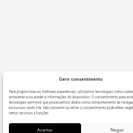
Gerir consentimento
Para proporcionar as melhores experiências, utilizamos tecnologias como cooki
armazenar e/ou aceder a informações do dispositivo. O consentimento para est
tecnologias permitirá que processemos dados como comportamento de navega
exclusivos neste site. Não consentir ou retirar o consentimento pode afetar neg
certos recursos e funções.
Item
Gostou?
Elemento
do
do
menu
menu
Aceitar
Negar
Política de Privacidade