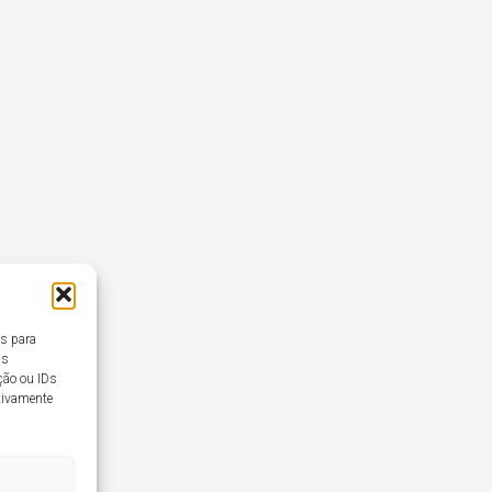
es para
as
ção ou IDs
ativamente