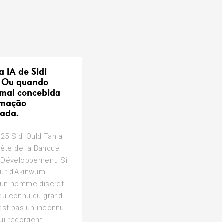
a IA de Sidi
 Ou quando
mal concebida
rmação
lada.
25 Sidi Ould Tah a
 tête de la Banque
e Développement. Si
ur d’Akinwumi
 un homme discret
eu connu du grand
’est pas un inconnu
qui regorgent