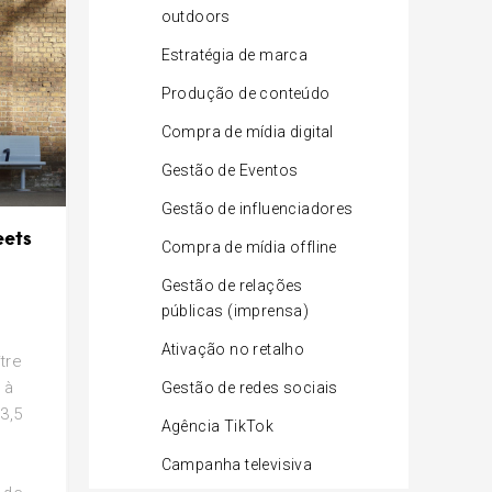
outdoors
Estratégia de marca
Produção de conteúdo
Compra de mídia digital
Gestão de Eventos
Gestão de influenciadores
eets
Compra de mídia offline
Gestão de relações
públicas (imprensa)
Ativação no retalho
ître
 à
Gestão de redes sociais
3,5
Agência TikTok
Campanha televisiva