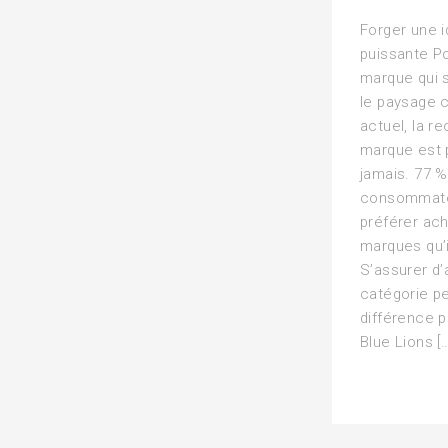
Forger une 
puissante Po
marque qui 
le paysage c
actuel, la r
marque est 
jamais. 77 
consommate
préférer ac
marques qu’i
S’assurer d’
catégorie pe
différence p
Blue Lions […