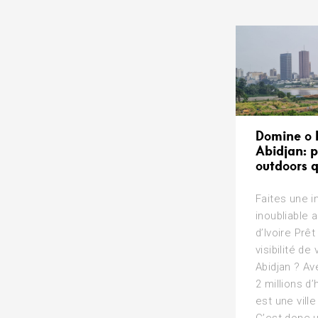
Domine o 
Abidjan: 
outdoors q
Faites une 
inoubliable 
d’Ivoire Prêt
visibilité d
Abidjan ? Av
2 millions d’
est une vill