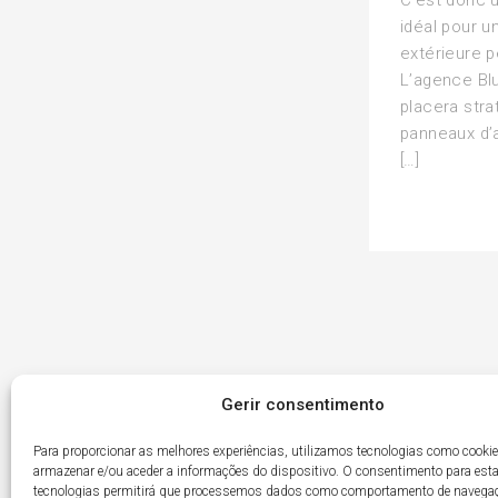
C’est donc u
idéal pour u
extérieure p
L’agence Bl
placera str
panneaux d’
[…]
Gerir consentimento
Para proporcionar as melhores experiências, utilizamos tecnologias como cooki
armazenar e/ou aceder a informações do dispositivo. O consentimento para est
tecnologias permitirá que processemos dados como comportamento de navega