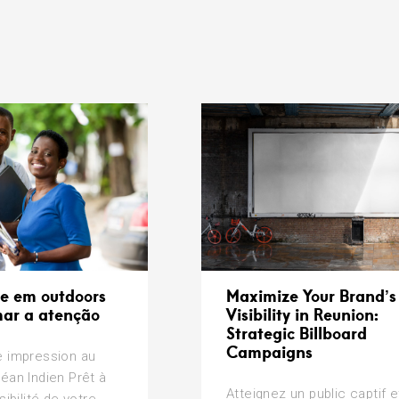
Maximize Your Brand’s
de em outdoors
Visibility in Reunion:
ar a atenção
Strategic Billboard
Campaigns
e impression au
éan Indien Prêt à
Atteignez un public captif e