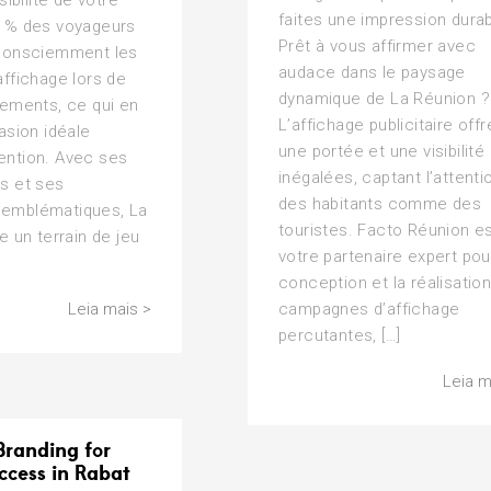
sibilité de votre
faites une impression dura
 % des voyageurs
Prêt à vous affirmer avec
consciemment les
audace dans le paysage
ffichage lors de
dynamique de La Réunion ?
cements, ce qui en
L’affichage publicitaire offr
asion idéale
une portée et une visibilité
ttention. Avec ses
inégalées, captant l’attenti
s et ses
des habitants comme des
emblématiques, La
touristes. Facto Réunion e
e un terrain de jeu
votre partenaire expert pou
conception et la réalisatio
campagnes d’affichage
Leia mais >
percutantes, […]
Leia m
Branding for
ccess in Rabat