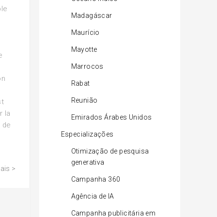
ble
Madagáscar
Maurício
Mayotte
e
Marrocos
on
Rabat
Reunião
st
r la
Emirados Árabes Unidos
n de
Especializações
Otimização de pesquisa
generativa
ais >
Campanha 360
Agência de IA
Campanha publicitária em