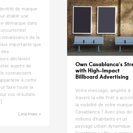
identité de marque
ur établir une
se démarque dans
oncurrentiel
econnaissance de la
plus importante que
% des
urs déclarent
Own Casablanca’s Str
heter auprès de
with High-Impact
ls connaissent.
Billboard Advertising
appartenir à cette
ut faire toute la
Votre message, amplifié à
our vos résultats.
travers la ville Prêt à accro
]
la visibilité de votre marque
Casablanca ? Avec plus de 
Leia mais >
millions d’habitants et un
paysage urbain dynamique,