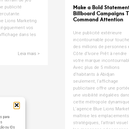
n terrain de jeu
Make a Bold Statement
ne publicité
Billboard Campaigns 
ercutante.
Command Attention
ue Lions Marketing
atégiquement vos
Une publicité extérieure
affichage dans les
incontournable pour touch
des millions de personnes 
Côte d’Ivoire Prêt à rendre
Leia mais >
votre marque incontournab
Avec plus de 5 millions
d’habitants à Abidjan
seulement, l’affichage
publicitaire offre une porté
une visibilité inégalées dan
cette métropole dynamique
L’agence Blue Lions Market
maîtrise les emplacements
es para
as
stratégiques, l’attrait visuel
ção ou IDs