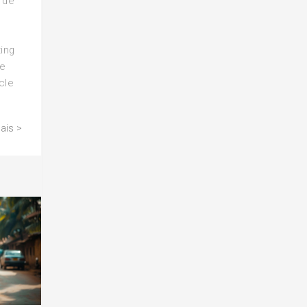
 de
ing
de
cle
ais >