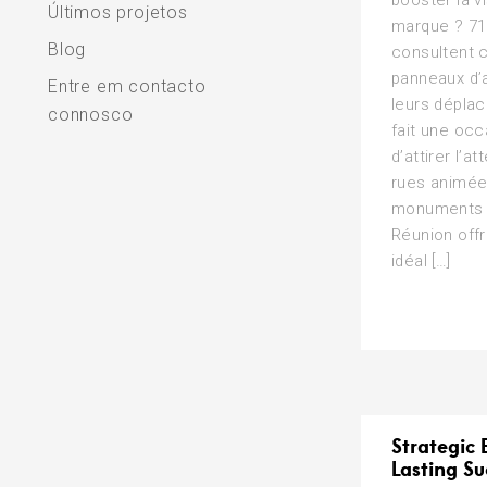
booster la vi
Últimos projetos
marque ? 71
Blog
consultent 
panneaux d’a
Entre em contacto
leurs dépla
connosco
fait une occ
d’attirer l’a
rues animée
monuments 
Réunion offr
idéal […]
Strategic 
Lasting Su