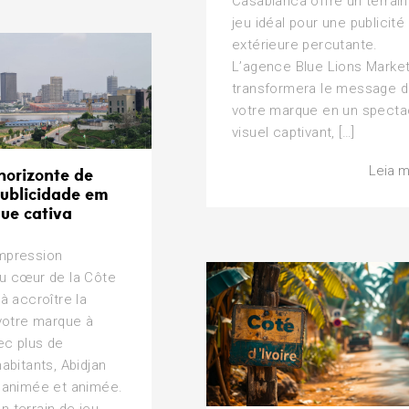
Casablanca offre un terrain
jeu idéal pour une publicité
extérieure percutante.
L’agence Blue Lions Market
transformera le message 
votre marque en un specta
visuel captivant, […]
Leia m
horizonte de
publicidade em
ue cativa
impression
au cœur de la Côte
 à accroître la
e votre marque à
ec plus de
habitants, Abidjan
e animée et animée.