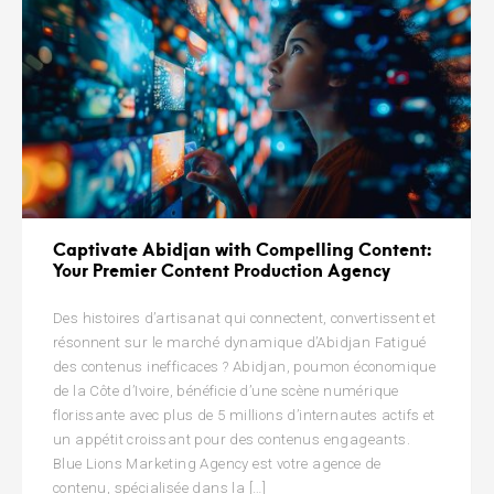
Captivate Abidjan with Compelling Content:
Your Premier Content Production Agency
Des histoires d’artisanat qui connectent, convertissent et
résonnent sur le marché dynamique d’Abidjan Fatigué
des contenus inefficaces ? Abidjan, poumon économique
de la Côte d’Ivoire, bénéficie d’une scène numérique
florissante avec plus de 5 millions d’internautes actifs et
un appétit croissant pour des contenus engageants.
Blue Lions Marketing Agency est votre agence de
contenu, spécialisée dans la […]