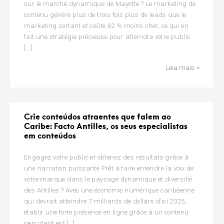
sur le marché dynamique de Mayotte ? Le marketing de
contenu génère plus de trois fois plus de leads que le
marketing sortant et coûte 62 % moins cher, ce qui en
fait une stratégie précieuse pour atteindre votre public
[…]
Leia mais >
Crie conteúdos atraentes que falem ao
Caribe: Facto Antilles, os seus especialistas
em conteúdos
Engagez votre public et obtenez des résultats grâce à
une narration puissante Prêt à faire entendre la voix de
votre marque dans le paysage dynamique et diversifié
des Antilles ? Avec une économie numérique caribéenne
qui devrait atteindre 7 milliards de dollars d’ici 2025,
établir une forte présence en ligne grâce à un contenu
percutant est […]