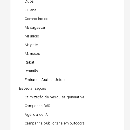
Dubai
Guiana
Oceano Índico
Madagáscar
Maurício
Mayotte
Marrocos
Rabat
Reunião
Emirados Árabes Unidos
Especializações
Otimização de pesquisa generativa
Campanha 360
Agência de IA
Campanha publicitária em outdoors