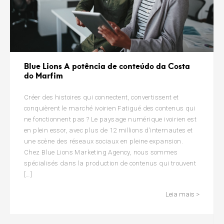
Blue Lions A potência de conteúdo da Costa
do Marfim
Créer des histoires qui connectent, convertissent et
conquièrent le marché ivoirien Fatigué des contenus qui
ne fonctionnent pas ? Le paysage numérique ivoirien est
en plein essor, avec plus de 12 millions d’internautes et
une scène des réseaux sociaux en pleine expansion.
Chez Blue Lions Marketing Agency, nous sommes
spécialisés dans la production de contenus qui trouvent
[…]
Leia mais >