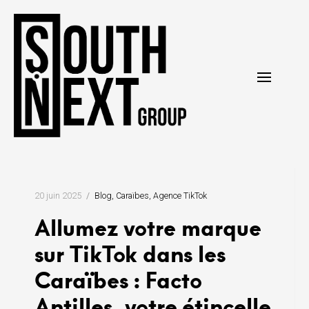
Skip
to
content
20 juin 2025
Blog
Caraïbes
Agence TikTok
Allumez votre marque
sur TikTok dans les
Caraïbes : Facto
Antilles, votre étincelle