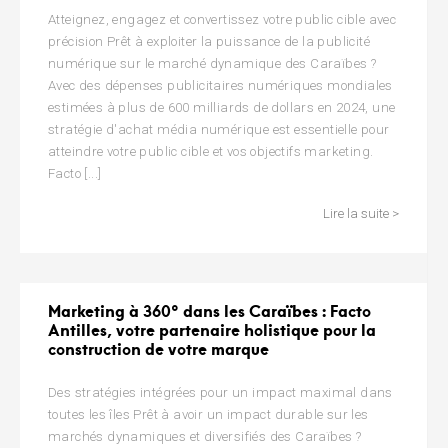
Atteignez, engagez et convertissez votre public cible avec
précision Prêt à exploiter la puissance de la publicité
numérique sur le marché dynamique des Caraïbes ?
Avec des dépenses publicitaires numériques mondiales
estimées à plus de 600 milliards de dollars en 2024, une
stratégie d'achat média numérique est essentielle pour
atteindre votre public cible et vos objectifs marketing.
Facto [...]
Lire la suite >
Marketing à 360° dans les Caraïbes : Facto
Antilles, votre partenaire holistique pour la
construction de votre marque
Des stratégies intégrées pour un impact maximal dans
toutes les îles Prêt à avoir un impact durable sur les
marchés dynamiques et diversifiés des Caraïbes ?