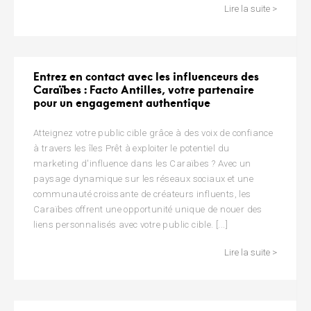
Lire la suite >
Entrez en contact avec les influenceurs des
Caraïbes : Facto Antilles, votre partenaire
pour un engagement authentique
Atteignez votre public cible grâce à des voix de confiance
à travers les îles Prêt à exploiter le potentiel du
marketing d'influence dans les Caraïbes ? Avec un
paysage dynamique sur les réseaux sociaux et une
communauté croissante de créateurs influents, les
Caraïbes offrent une opportunité unique de nouer des
liens personnalisés avec votre public cible. [...]
Lire la suite >