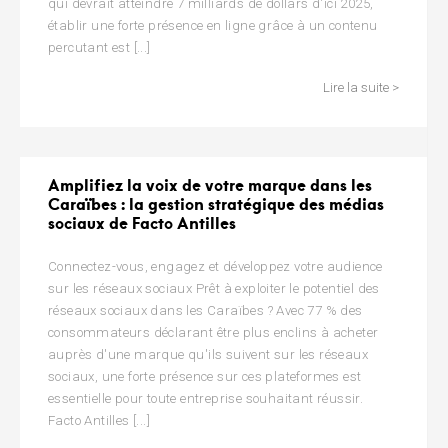
qui devrait atteindre 7 milliards de dollars d'ici 2025,
établir une forte présence en ligne grâce à un contenu
percutant est [...]
Lire la suite >
Amplifiez la voix de votre marque dans les
Caraïbes : la gestion stratégique des médias
sociaux de Facto Antilles
Connectez-vous, engagez et développez votre audience
sur les réseaux sociaux Prêt à exploiter le potentiel des
réseaux sociaux dans les Caraïbes ? Avec 77 % des
consommateurs déclarant être plus enclins à acheter
auprès d'une marque qu'ils suivent sur les réseaux
sociaux, une forte présence sur ces plateformes est
essentielle pour toute entreprise souhaitant réussir.
Facto Antilles [...]