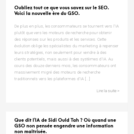
Oubliez tout ce que vous savez sur le SEO.
Voici la nouvelle ère du GSO.
De plus en plus, les consommateurs se tournent vers l'IA
plutôt que vers les moteurs de recherche pour obtenir
des réponses sur les produits et les services. Cette
évolution oblige les spécialistes du marketing à repenser
leurs stratégies, non seulement pour vendre à des
clients potentiels, mais aussi à des systèmes d'IA. Au
cours des douze derniers mois, les consommateurs ont
massivement migré des moteurs de recherche
traditionnels vers les plateformes d'IA [...]
Lire la suite >
Que dit l'IA de Sidi Ould Tah ? Où quand une
GSO non pensée engendre une information
non maîtrisée.