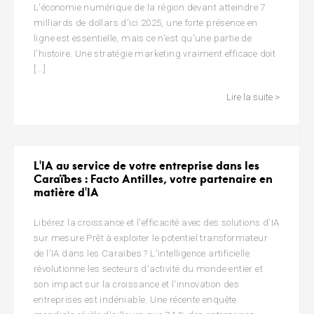
L'économie numérique de la région devant atteindre 7
milliards de dollars d'ici 2025, une forte présence en
ligne est essentielle, mais ce n'est qu'une partie de
l'histoire. Une stratégie marketing vraiment efficace doit
[...]
Lire la suite >
L'IA au service de votre entreprise dans les
Caraïbes : Facto Antilles, votre partenaire en
matière d'IA
Libérez la croissance et l'efficacité avec des solutions d'IA
sur mesure Prêt à exploiter le potentiel transformateur
de l'IA dans les Caraïbes ? L'intelligence artificielle
révolutionne les secteurs d'activité du monde entier et
son impact sur la croissance et l'innovation des
entreprises est indéniable. Une récente enquête