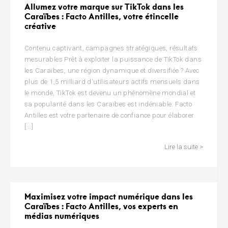
Allumez votre marque sur TikTok dans les
Caraïbes : Facto Antilles, votre étincelle
créative
Contenu captivant, campagnes stratégiques, résultats
mesurables Prêt à exploiter la puissance de TikTok dans
les Caraïbes, une région dynamique et diversifiée ? Avec
plus de 1,5 milliard d'utilisateurs actifs mensuels dans
le monde, TikTok est devenu un phénomène mondial et
sa popularité dans les Caraïbes est indéniable. Facto
Antilles est votre partenaire de confiance pour élaborer
[...]
Lire la suite >
Maximisez votre impact numérique dans les
Caraïbes : Facto Antilles, vos experts en
médias numériques