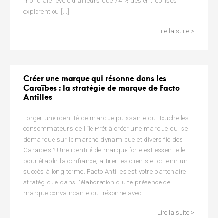
mondiale révèle d'ailleurs que 74 % des entreprises
explorent ou [...]
Lire la suite >
Créer une marque qui résonne dans les
Caraïbes : la stratégie de marque de Facto
Antilles
Forger une identité de marque puissante qui touche les
consommateurs de l'île Prêt à créer une marque qui se
démarque sur le marché dynamique et diversifié des
Caraïbes ? Une identité de marque forte est essentielle
pour établir la confiance, attirer les clients et obtenir un
succès à long terme. Facto Antilles est votre partenaire
stratégique dans l'élaboration d'une présence de
marque convaincante qui résonne avec [...]
Lire la suite >