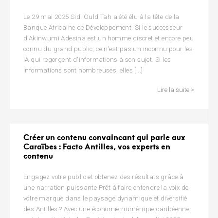
Le 29 mai 2025 Sidi Ould Tah a été élu à la tête de la
Banque Africaine de Développement. Si le successeur
d'Akinwumi Adesina est un homme discret et encore peu
connu du grand public, ce n'est pas un inconnu pour les
IA qui regorgent d'informations à son sujet. Si les
informations sont nombreuses, elles [...]
Lire la suite >
Créer un contenu convaincant qui parle aux
Caraïbes : Facto Antilles, vos experts en
contenu
Engagez votre public et obtenez des résultats grâce à
une narration puissante Prêt à faire entendre la voix de
votre marque dans le paysage dynamique et diversifié
des Antilles ? Avec une économie numérique caribéenne