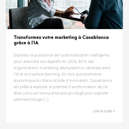
Transformez votre marketing à Casablanca
grâce à l'IA
Exploitez la puissance de l'automatisation intelligente
pour atteindre vos objectifs En 2023, 84 % des
organisations marketing déployaient ou développaient
l'IA et le machine learning. En tant que locomotive
économique du Maroc et pôle d'innovation, Casablanca
est prête à exploiter le potentiel transformateur de l'IA.
Blue Lions est votre partenaire privilégié pour exploiter
cette technologie [...]
Lire la suite >