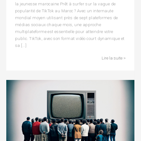
la jeunesse marocaine Prêt à surfer sur la vague de
popularité de TikTok au Maroc ? Avec un internaute
mondial moyen utilisant près de sept plateformes de
médias sociaux chaque mois, une approche
multiplateforme est essentielle pour atteindre votre
public. TikTok, avec son format vidéo court dynamique et
sa [...]
Lire la suite >