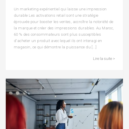
Un marketing expérientiel qui laisse une impression
durable Les activations retail sont une stratégie
éprouvée pour booster les ventes, accroître la notoriété de
la marque et créer des impressions durables. Au Maroc,
60 % des consommateurs sont plus susceptibles
d'acheter un produit avec lequel ils ont interagi en
magasin, ce qui démontre la puissance du [...]
Lire la suite >