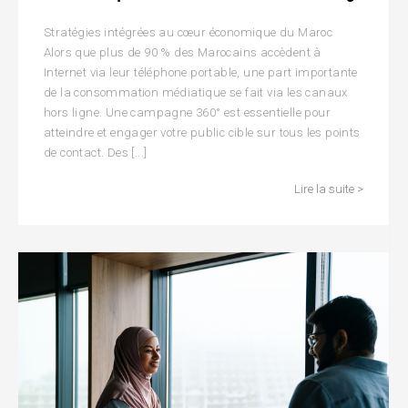
Stratégies intégrées au cœur économique du Maroc
Alors que plus de 90 % des Marocains accèdent à
Internet via leur téléphone portable, une part importante
de la consommation médiatique se fait via les canaux
hors ligne. Une campagne 360° est essentielle pour
atteindre et engager votre public cible sur tous les points
de contact. Des [...]
Lire la suite >