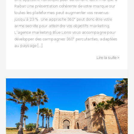
Rabat Une présentation cohérente de votre marque sur
toutes les plateformes peut augmenter vos revenus
jusqu'à 23 %. Une approche 360° peut donc être votre
arme secrète pour atteindre vos objectifs marketing.
L'agence marketing Blue Lions vous accompagne pour
développer des campagnes 360° percutantes, adaptées
au paysage [...]
Lire la suite >