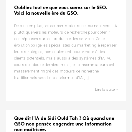
Oubliez tout ce que vous savez sur le SEO.
Voici la nouvelle ère du GSO.
De plus en plus, les consommateurs se tournent vers l'IA
plutôt que vers les moteurs de recherche pour obtenir
des réponses sur les produits et les services. Cette
évolution oblige les spécialistes du marketing à repenser
leurs stratégies, non seulement pour vendre à des
clients potentiels, mais aussi à des systèmes d'IA. Au
cours des douze derniers mois, les consommateurs ont
massivement migré des moteurs de recherche
traditionnels vers les plateformes d'IA [...]
Lire la suite >
Que dit l'IA de Sidi Ould Tah ? Où quand une
GSO non pensée engendre une information
non maîtrisée.