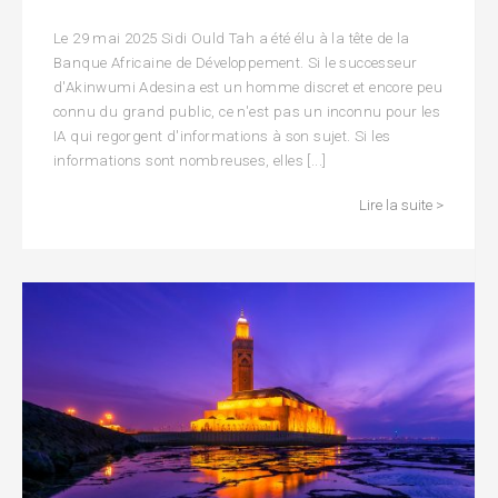
Le 29 mai 2025 Sidi Ould Tah a été élu à la tête de la
Banque Africaine de Développement. Si le successeur
d'Akinwumi Adesina est un homme discret et encore peu
connu du grand public, ce n'est pas un inconnu pour les
IA qui regorgent d'informations à son sujet. Si les
informations sont nombreuses, elles [...]
Lire la suite >