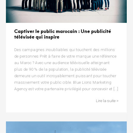
Captiver le public marocain : Une publicité
télévisée qui inspire
Des campagnes inoubliables qui touchent des millions
de personnes Prêt à faire de votre marque une référence
au Maroc ? Avec une audience télévisuelle atteignant
plus de 90 % de la population, la publicité télévisée
demeure un outil incroyablement puissant pour toucher
massivement votre public cible. Blue Lions Marketing
Agency est votre partenaire privilégié pour concevoir et [...]
Lire la suite >