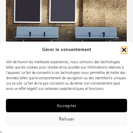
Gérer le consentement
S'approprier les rues de Casablanca avec des
Afin de fournir les meilleures expériences, nous utilisons des technologies
telles que les cookies pour stocker et/ou accéder aux informations relatives à
panneaux publicitaires à fort impact
l'appareil. Le fait de consentir à ces technologies nous permettra de traiter des
données telles que le comportement de navigation ou des identifiants uniques
Votre message, amplifié à travers la ville Prêt à accroître
sur ce site. Le fait de ne pas consentir ou de retirer son consentement peut
la visibilité de votre marque à Casablanca ? Avec plus de
avoir un effet négatif sur certaines caractéristiques et fonctions.
3,5 millions d'habitants et un paysage urbain
dynamique, Casablanca offre un terrain de jeu idéal
Accepter
pour une publicité extérieure percutante. L'agence Blue
Lions Marketing transformera le message de votre
Refuser
marque en un spectacle visuel captivant, [...]
FR
Lire la suite >