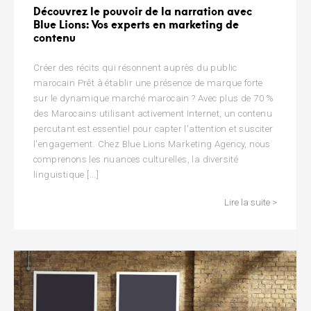
Découvrez le pouvoir de la narration avec
Blue Lions: Vos experts en marketing de
contenu
Créer des récits qui résonnent auprès du public
marocain Prêt à établir une présence de marque forte
sur le dynamique marché marocain ? Avec plus de 70 %
des Marocains utilisant activement Internet, un contenu
percutant est essentiel pour capter l'attention et susciter
l'engagement. Chez Blue Lions Marketing Agency, nous
comprenons les nuances culturelles, la diversité
linguistique [...]
Lire la suite >