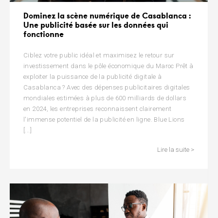
Dominez la scène numérique de Casablanca :
Une publicité basée sur les données qui
fonctionne
Ciblez votre public idéal et maximisez le retour sur
investissement dans le pôle économique du Maroc Prêt à
exploiter la puissance de la publicité digitale à
Casablanca ? Avec des dépenses publicitaires digitales
mondiales estimées à plus de 600 milliards de dollars
en 2024, les entreprises reconnaissent clairement
l'immense potentiel de la publicité en ligne. Blue Lions
[...]
Lire la suite >