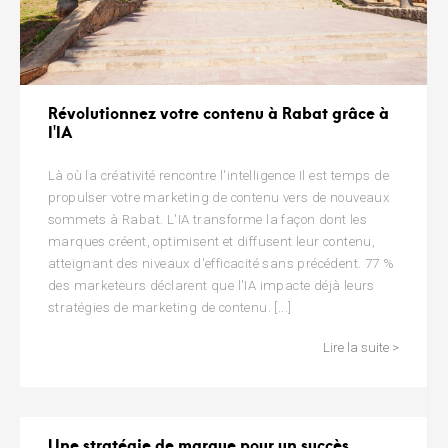
Révolutionnez votre contenu à Rabat grâce à
l'IA
Là où la créativité rencontre l'intelligence Il est temps de
propulser votre marketing de contenu vers de nouveaux
sommets à Rabat. L'IA transforme la façon dont les
marques créent, optimisent et diffusent leur contenu,
atteignant des niveaux d'efficacité sans précédent. 77 %
des marketeurs déclarent que l'IA impacte déjà leurs
stratégies de marketing de contenu. [...]
Lire la suite >
Une stratégie de marque pour un succès