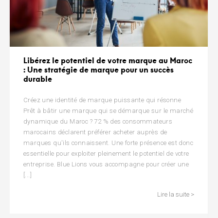
Libérez le potentiel de votre marque au Maroc
: Une stratégie de marque pour un succès
durable
Créez une identité de marque puissante qui résonne
Prêt à bâtir une marque qui se démarque sur le marché
dynamique du Maroc ? 72 % des consommateurs
marocains déclarent préférer acheter auprès de
marques qu'ils connaissent. Une forte présence est donc
essentielle pour exploiter pleinement le potentiel de votre
entreprise. Blue Lions vous accompagne pour créer une
[...]
Lire la suite >