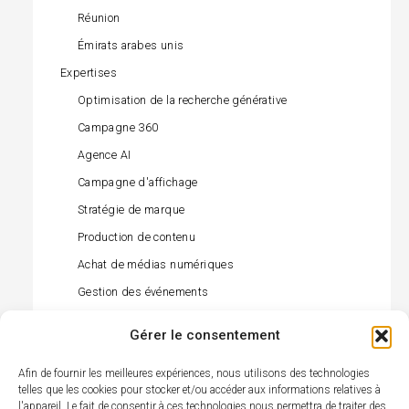
Réunion
Émirats arabes unis
Expertises
Optimisation de la recherche générative
Campagne 360
Agence AI
Campagne d'affichage
Stratégie de marque
Production de contenu
Achat de médias numériques
Gestion des événements
Gestion des influenceurs
Gérer le consentement
Achat de médias hors ligne
Afin de fournir les meilleures expériences, nous utilisons des technologies
Gestion des relations publiques (presse)
telles que les cookies pour stocker et/ou accéder aux informations relatives à
Activation du commerce de détail
l'appareil. Le fait de consentir à ces technologies nous permettra de traiter des