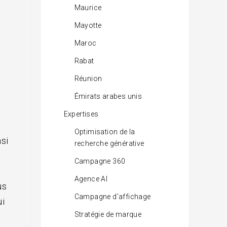
Maurice
Mayotte
Maroc
Rabat
Réunion
Émirats arabes unis
Expertises
Optimisation de la
nsi
recherche générative
Campagne 360
e
Agence AI
us
Campagne d'affichage
ui
Stratégie de marque