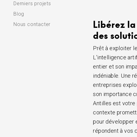
Derniers projets
Blog
Libérez la
Nous contacter
des soluti
Prêt à exploiter l
L'intelligence art
entier et son impa
indéniable. Une r
entreprises explo
son importance cr
Antilles est votr
contexte promette
pour développer e
répondent à vos d