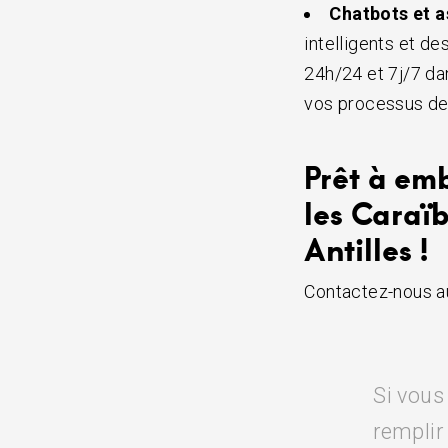
Chatbots et as
intelligents et de
24h/24 et 7j/7 da
vos processus de 
Prêt à emb
les Caraï
Antilles !
Contactez-nous au
Si vous
remplir