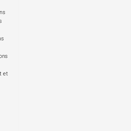
ons
s
ns
ions
t et