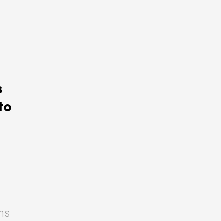
s
to
ons