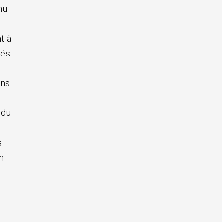
nu
r
t à
tés
ons
 du
s
n