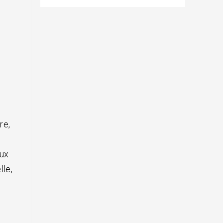
re,
aux
lle,