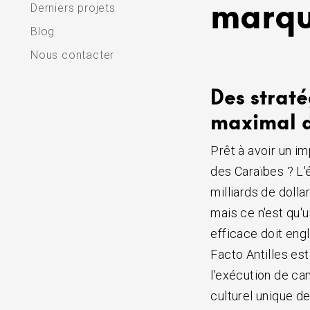
marq
Derniers projets
Blog
Nous contacter
Des strat
maximal da
Prêt à avoir un i
des Caraïbes ? L'
milliards de dolla
mais ce n'est qu'u
efficace doit engl
Facto Antilles es
l'exécution de ca
culturel unique d