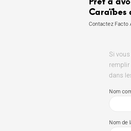
Prêt à avo
Caraïbes 
Contactez Facto An
Si vous
remplir
dans le
Nom com
Nom de la