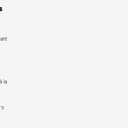
s
éant
s
à la
rs