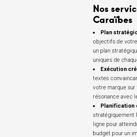
Nos servi
Caraïbes
Plan stratégi
objectifs de votr
un plan stratégiq
uniques de chaqu
Exécution cré
textes convainca
votre marque sur t
résonance avec le
Planification
stratégiquement l
ligne pour atteind
budget pour un i