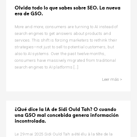
Olvida todo lo que sabes sobre SEO. La nueva
era de GSO.
More and more, consumers are turning to AI instead of
search engines to get answers about products and
services. This shift is forcing marketers to rethink their
strategies—not just to sell to potential customers, but
also to AI systems. Over the past twelve months,
consumers have massively migrated from traditional
search engines to AI platforms […]
Leer más >
¿Qué dice la IA de Sidi Ould Tah? O cuando
una GSO mal concebida genera información
incontrolada.
Le 29 mai 2025 Sidi Ould Tah a été élu à la tête de la