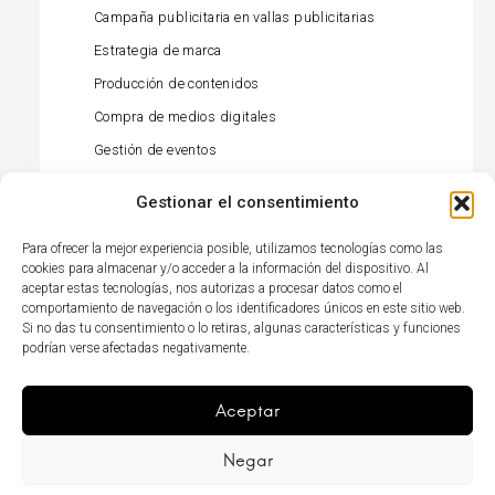
Campaña publicitaria en vallas publicitarias
Estrategia de marca
Producción de contenidos
Compra de medios digitales
Gestión de eventos
Gestión de influencers
Gestionar el consentimiento
Compra de medios offline
Para ofrecer la mejor experiencia posible, utilizamos tecnologías como las
Gestión de relaciones públicas (prensa)
cookies para almacenar y/o acceder a la información del dispositivo. Al
Activación minorista
aceptar estas tecnologías, nos autorizas a procesar datos como el
comportamiento de navegación o los identificadores únicos en este sitio web.
Gestión de redes sociales
Si no das tu consentimiento o lo retiras, algunas características y funciones
podrían verse afectadas negativamente.
Agencia TikTok
Campaña televisiva
Aceptar
Elemento
LikedIn
Elemento
del
del
Negar
menú
menú
Política de privacidad
ES