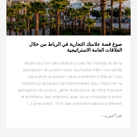
صوغ قصة علامتك التجارية في الرباط من خلال
العلاقات العامة الاستراتيجية
Maîtrisez l’art des relations avec les médias et de la
perception du public Vous souhaitez bâtir une solide
réputation et asseoir votre crédibilité à Rabat ? Les
relations publiques sont essentielles pour façonner la
perception du public, gérer le discours de votre marque
et entretenir des relations avec vos principales parties
prenantes. 70 % des consommateurs préfèrent […]
اقرأ المزيد >