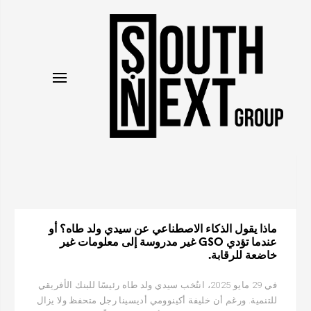
نتقل
لى
لمحتوى
ماذا يقول الذكاء الاصطناعي عن سيدي ولد طاه؟ أو
عندما تؤدي GSO غير مدروسة إلى معلومات غير
خاضعة للرقابة.
في 29 مايو 2025، انتُخب سيدي ولد طاه رئيسًا للبنك الأفريقي
للتنمية. ورغم أن خليفة أكينوومي أديسينا رجل متحفظ ولا يزال