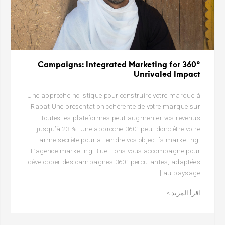
360° Campaigns: Integrated Marketing for
Unrivaled Impact
Une approche holistique pour construire votre marque à
Rabat Une présentation cohérente de votre marque sur
toutes les plateformes peut augmenter vos revenus
jusqu’à 23 %. Une approche 360° peut donc être votre
arme secrète pour atteindre vos objectifs marketing.
L’agence marketing Blue Lions vous accompagne pour
développer des campagnes 360° percutantes, adaptées
au paysage […]
اقرأ المزيد >