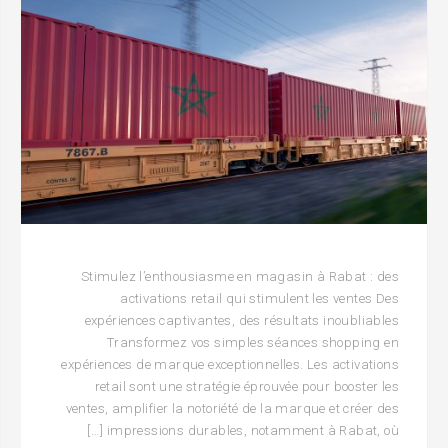
Stimulez l’enthousiasme en magasin à Rabat : des
activations retail qui stimulent les ventes Des
expériences captivantes, des résultats inoubliables
Transformez vos simples séances shopping en
expériences de marque exceptionnelles. Les activations
retail sont une stratégie éprouvée pour booster les
ventes, amplifier la notoriété de la marque et créer des
impressions durables, notamment à Rabat, où […]