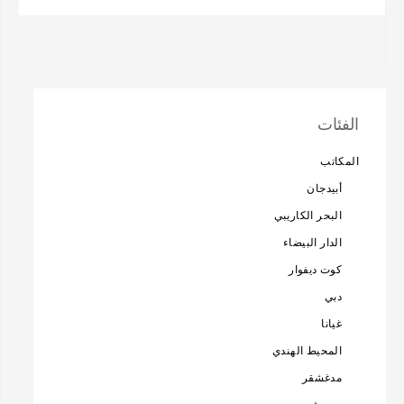
الفئات
المكاتب
أبيدجان
البحر الكاريبي
الدار البيضاء
كوت ديفوار
دبي
غيانا
المحيط الهندي
مدغشقر