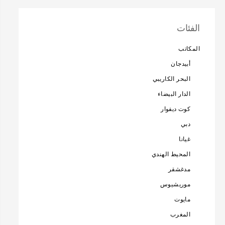
الفئات
المكاتب
أبيدجان
البحر الكاريبي
الدار البيضاء
كوت ديفوار
دبي
غيانا
المحيط الهندي
مدغشقر
موريشيوس
مايوت
المغرب