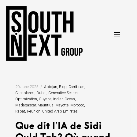
Skip
to
content
20 June 2025
Abidjan
Blog
Carribean
Casablanca
Dubai
Generative Search
Optimization
Guyane
Indian Ocean
Madagascar
Mauritius
Mayotte
Morocco
Rabat
Reunion
United Arab Emirates
Que dit l’IA de Sidi
Ould Tah? Où quand