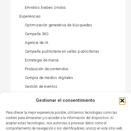
Emiratos Árabes Unidos
Experiencias
Optimización generativa de búsquedas
Campaña 360
Agencia de IA
Campaña publicitaria en vallas publicitarias
Estrategia de marca
Producción de contenidos
Compra de medios digitales
Gestión de eventos
Gestión de influencers
Gestionar el consentimiento
Compra de medios offline
Para ofrecer la mejor experiencia posible, utilizamos tecnologías como las
Gestión de relaciones públicas (prensa)
cookies para almacenar y/o acceder a la información del dispositivo. Al
Activación minorista
aceptar estas tecnologías, nos autorizas a procesar datos como el
comportamiento de navegación o los identificadores únicos en este sitio web.
Gestión de redes sociales