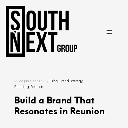
Ir
al
contenido
20 de junio de 2025
Blog
Brand Strategy
Branding
Reunion
Build a Brand That
Resonates in Reunion