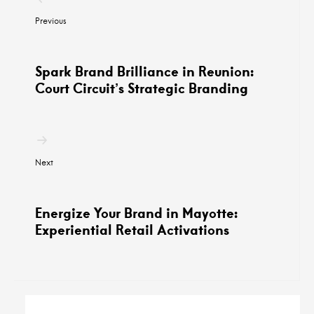
por
Previous
entradas
Spark Brand Brilliance in Reunion:
Court Circuit’s Strategic Branding
Next
Energize Your Brand in Mayotte:
Experiential Retail Activations