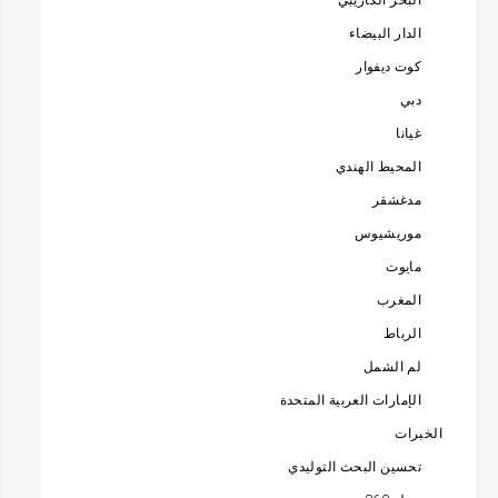
الدار البيضاء
كوت ديفوار
دبي
غيانا
المحيط الهندي
مدغشقر
موريشيوس
مايوت
المغرب
الرباط
لم الشمل
الإمارات العربية المتحدة
الخبرات
تحسين البحث التوليدي