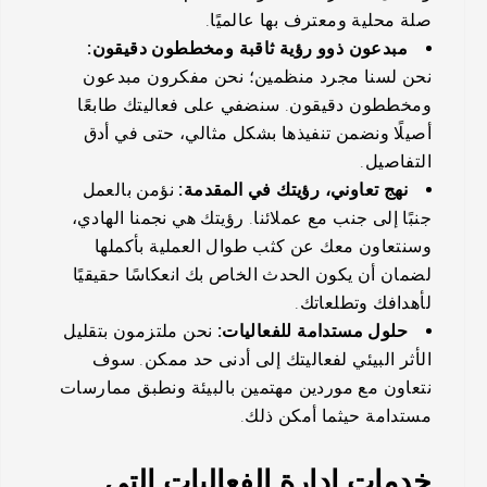
صلة محلية ومعترف بها عالميًا.
مبدعون ذوو رؤية ثاقبة ومخططون دقيقون:
نحن لسنا مجرد منظمين؛ نحن مفكرون مبدعون
ومخططون دقيقون. سنضفي على فعاليتك طابعًا
أصيلًا ونضمن تنفيذها بشكل مثالي، حتى في أدق
التفاصيل.
نهج تعاوني، رؤيتك في المقدمة:
نؤمن بالعمل
جنبًا إلى جنب مع عملائنا. رؤيتك هي نجمنا الهادي،
وسنتعاون معك عن كثب طوال العملية بأكملها
لضمان أن يكون الحدث الخاص بك انعكاسًا حقيقيًا
لأهدافك وتطلعاتك.
حلول مستدامة للفعاليات:
نحن ملتزمون بتقليل
الأثر البيئي لفعاليتك إلى أدنى حد ممكن. سوف
نتعاون مع موردين مهتمين بالبيئة ونطبق ممارسات
مستدامة حيثما أمكن ذلك.
خدمات إدارة الفعاليات التي