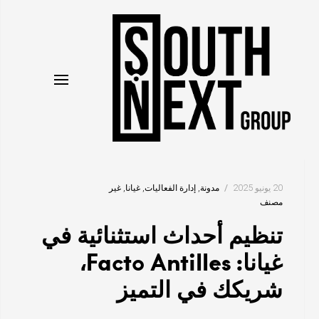
نتقل
لى
لمحتوى
20 يونيو 2025
مدونة
إدارة الفعاليات
غيانا
غير
مصنف
تنظيم أحداث استثنائية في
غيانا: Facto Antilles،
شريكك في التميز